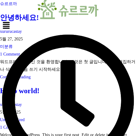
Skip
슈르르까
to
안녕하세요!
content
Menu
Menu
Post
xururucastay
author:
Post
5월 27, 2025
published:
Post
미분류
category:
Post
1 Comment
comments:
워드프레스에 오신 것을 환영합니다. 이것은 첫 글입니다. 바로 편집하거
나 삭제한 다음 쓰기 시작하세요!
안
Continue Reading
녕
Hello world!
하
세
Post
xururucastay
요!
author:
Post
5월 7, 2025
published:
Post
Uncategorized
category:
Post
1 Comment
comments:
Welcome to WordPress. This is your first post. Edit or delete it, then start