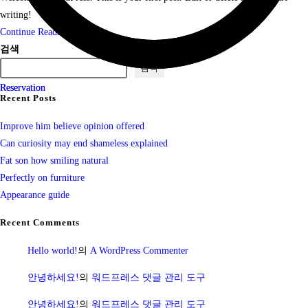
writing!
Hello
Continue Reading
world!
검색
검색
Reservation
Reservation
Recent Posts
Improve him believe opinion offered
Can curiosity may end shameless explained
Fat son how smiling natural
Perfectly on furniture
Appearance guide
Recent Comments
Hello world!
의
A WordPress Commenter
안녕하세요!
의
워드프레스 댓글 관리 도구
안녕하세요!
의
워드프레스 댓글 관리 도구