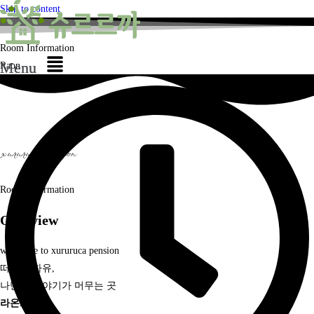
Skip to content
Room Information
Menu
Menu
Raon
xururuca
pension
Room Information
Overview
wellcome to xururuca pension
떠남의 자유,
나만의 이야기가 머무는 곳
라온
R
AON